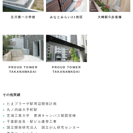
立川第一小学校
みなとみらい21街区
大崎駅Ō歩道橋
PROUD TOWER
PROUD TOWER
TAKANAWADAI
TAKANAWADAI
その他実績
たまプラーザ駅周辺開発計画
丸ノ内線大手町駅
芝浦工業大学 豊洲キャンパス製図室棟
千葉駅改良・駅ビル建替工事
国立開発研究法人 国立がん研究センター