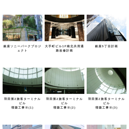
銀座ソニーパークプロジ
大手町ビル1F南北共用通
銀座5丁目計画
ェクト
路改修計画
羽田第2旅客ターミナル
羽田第2旅客ターミナル
羽田第2旅客ターミナル
ビル
ビル
ビル
増築工事Ⅲ(1)
増築工事Ⅲ(2)
増築工事Ⅲ(3)