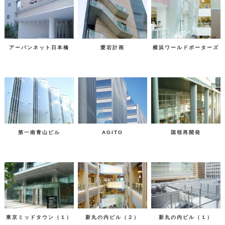
アーバンネット日本橋
愛宕計画
横浜ワールドポーターズ
第一南青山ビル
AGITO
国領再開発
東京ミッドタウン（１）
新丸の内ビル（２）
新丸の内ビル（１）