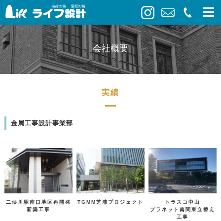
会社概要
実績
金属工事設計事業部
二俣川駅南口地区再開発
TGMM芝浦プロジェクト
トラスコ中山
新築工事
プラネット南関東立替え
工事