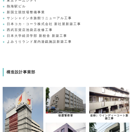
東京ドームシティ
熱海駅ビル
新国立競技場整備事業
サンシャイン水族館リニューアル工事
日本コカ・コーラ株式会社 新社屋新築工事
西武百貨店池袋店改修工事
日本大学経済学部 新校舎 新築工事
よみうりランド屋内遊戯施設新築工事
構造設計事業部
朝霞警察署
仮称）ウインディーコート新
築工事