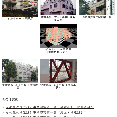
株式会社 吉田工商本社屋新
鈴木様共同住宅新築工事
イルサローネ平野店
築工事
イルサローネ平野店
（構造解析モデル）
中野区立 某小学校（補強設
中野区立 某小学校（補強工
計）
事）
その他実績
その他の構造設計事業部実績一覧（耐震診断・補強設計）
その他の構造設計事業部実績一覧（意匠・構造設計）