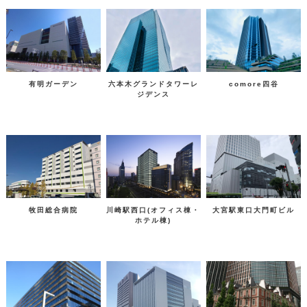
有明ガーデン
六本木グランドタワーレ
comore四谷
ジデンス
牧田総合病院
川崎駅西口(オフィス棟・
大宮駅東口大門町ビル
ホテル棟)