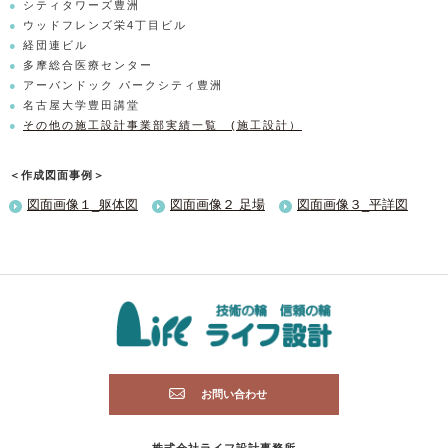
シティタワーズ豊洲
ウッドフレンズ栄4丁目ビル
経団連ビル
多摩総合医療センター
アーバンドック パークシティ豊洲
名古屋大学豊田講堂
その他の施工設計事業部実績一覧 (施工設計）
＜作成図面事例＞
図面画像１_躯体図
図面画像２ 足場
図面画像３_平詳図
お問い合わせ
株式会社ライフ設計事務所