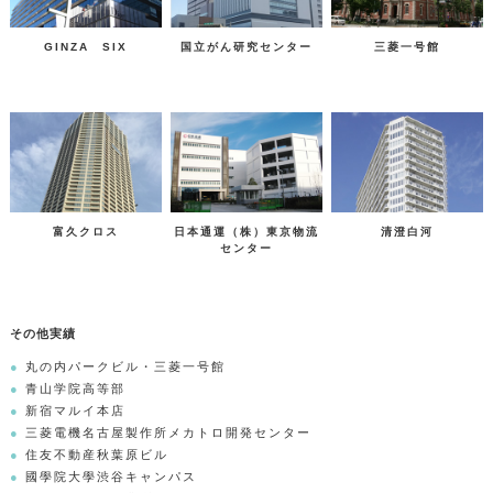
GINZA SIX
国立がん研究センター
三菱一号館
富久クロス
日本通運（株）東京物流
清澄白河
センター
その他実績
丸の内パークビル・三菱一号館
青山学院高等部
新宿マルイ本店
三菱電機名古屋製作所メカトロ開発センター
住友不動産秋葉原ビル
國學院大學渋谷キャンパス