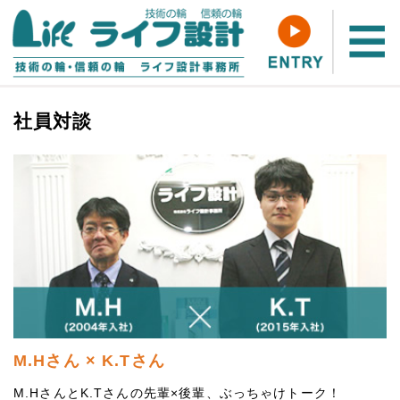
社員対談
M.Hさん × K.Tさん
M.HさんとK.Tさんの先輩×後輩、ぶっちゃけトーク！